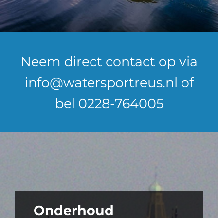
Neem direct contact op via
info@watersportreus.nl of
bel 0228-764005
Onderhoud