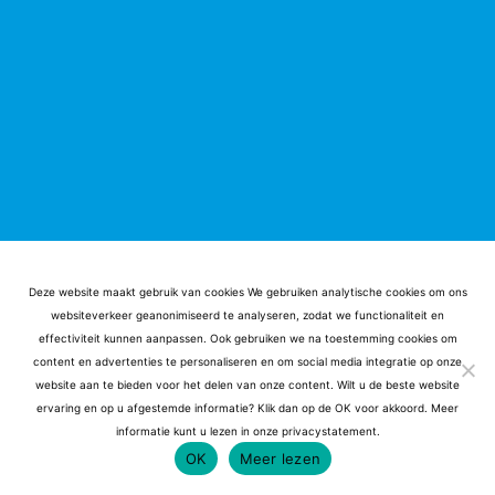
Deze website maakt gebruik van cookies We gebruiken analytische cookies om ons
websiteverkeer geanonimiseerd te analyseren, zodat we functionaliteit en
effectiviteit kunnen aanpassen. Ook gebruiken we na toestemming cookies om
content en advertenties te personaliseren en om social media integratie op onze
Website by
Baas en Baas
| Copyright 2025 WatersportReus
website aan te bieden voor het delen van onze content. Wilt u de beste website
Privacyverklaring
|
Algemene voorwaarden
ervaring en op u afgestemde informatie? Klik dan op de OK voor akkoord. Meer
informatie kunt u lezen in onze privacystatement.
OK
Meer lezen