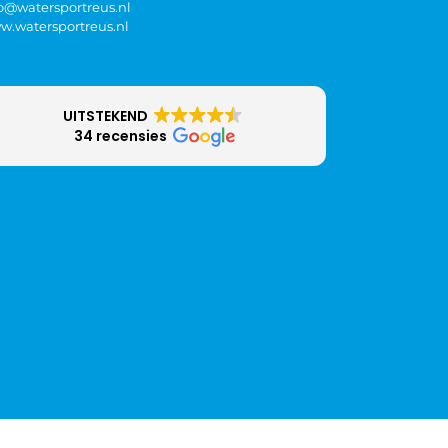
fo@watersportreus.nl
w.watersportreus.nl
UITSTEKEND
34 recensies