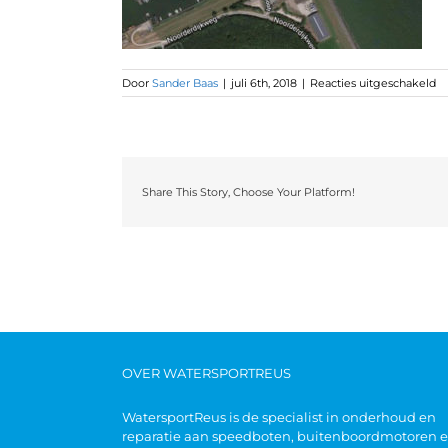
Door
Sander Baas
|
juli 6th, 2018
|
Reacties uitgeschakeld
Share This Story, Choose Your Platform!
OVER WATERSPORTREUS
WatersportReus is de specialist in onderhoud en
reparatie aan speedboten, buitenboordmotoren 