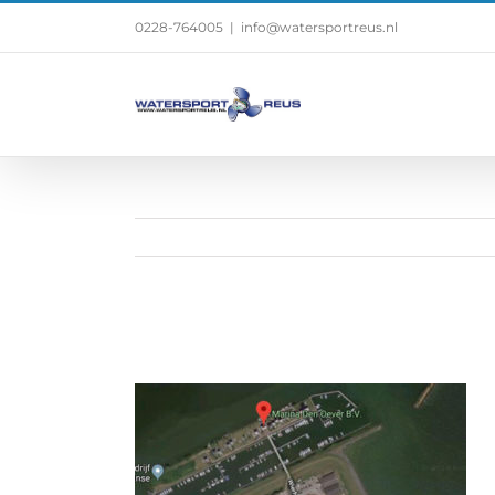
0228-764005
|
info@watersportreus.nl
Haven-Den-Oever