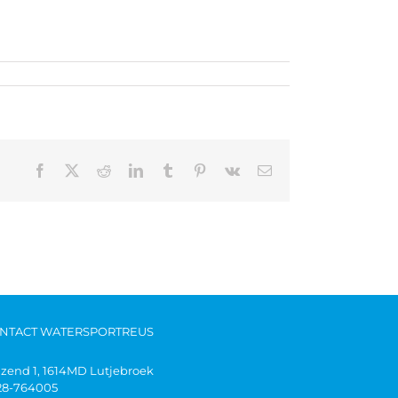
NTACT WATERSPORTREUS
jzend 1, 1614MD Lutjebroek
28-764005