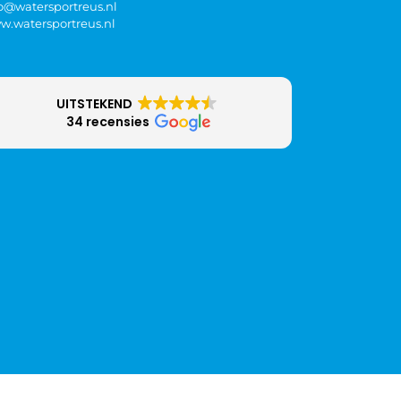
fo@watersportreus.nl
w.watersportreus.nl
UITSTEKEND
34 recensies