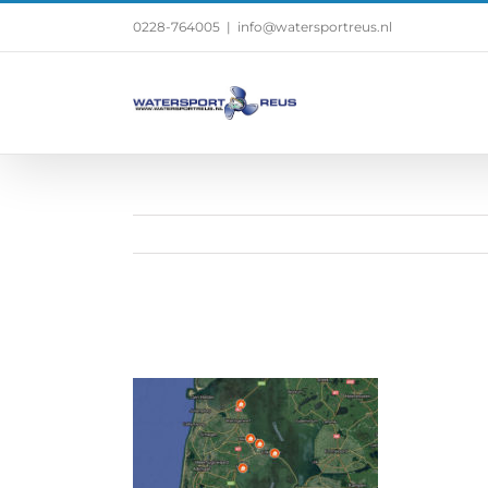
0228-764005
|
info@watersportreus.nl
Top-10-havens-map