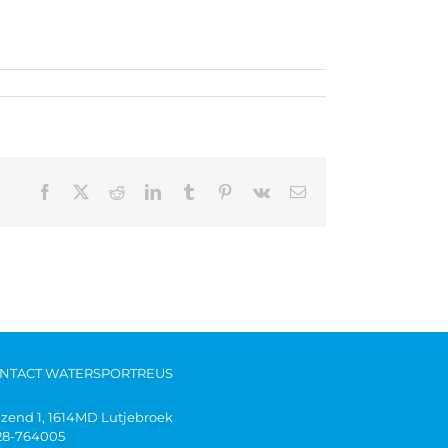
NTACT WATERSPORTREUS
jzend 1, 1614MD Lutjebroek
28-764005