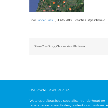
Door
Sander Baas
|
juli 6th, 2018
|
Reacties uitgeschakeld
Share This Story, Choose Your Platform!
OVER WATERSPORTREUS
WatersportReus is de specialist in onderhoud en
reparatie aan speedboten, buitenboordmotoren 