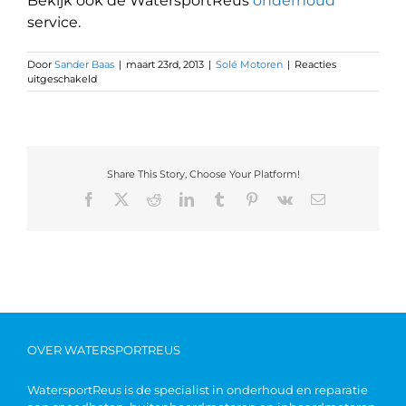
Bekijk ook de WatersportReus
onderhoud
service.
Door
Sander Baas
|
maart 23rd, 2013
|
Solé Motoren
|
Reacties
uitgeschakeld
Share This Story, Choose Your Platform!
OVER WATERSPORTREUS
WatersportReus is de specialist in onderhoud en reparatie