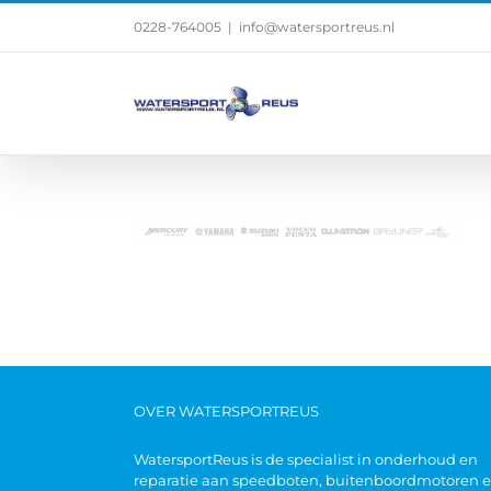
0228-764005
|
info@watersportreus.nl
OVER WATERSPORTREUS
WatersportReus is de specialist in onderhoud en
reparatie aan speedboten, buitenboordmotoren 