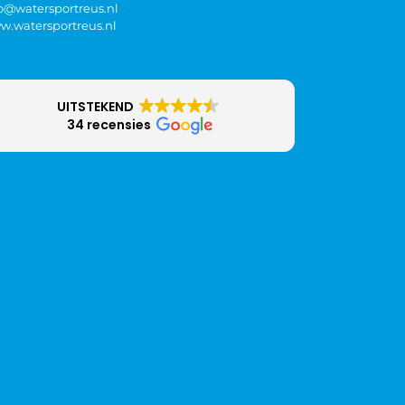
fo@watersportreus.nl
w.watersportreus.nl
UITSTEKEND
34 recensies