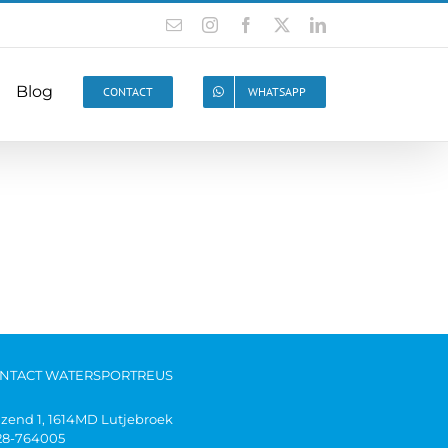
Blog
CONTACT
WHATSAPP
NTACT WATERSPORTREUS
jzend 1, 1614MD Lutjebroek
28-764005